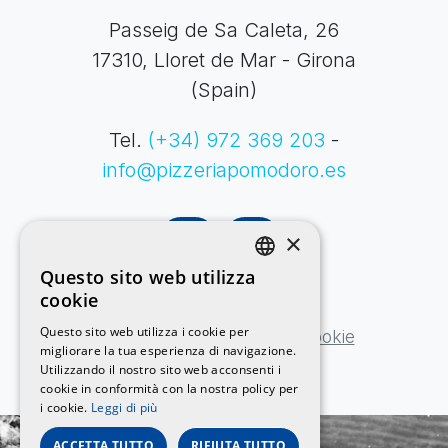
Passeig de Sa Caleta, 26
17310, Lloret de Mar - Girona
(Spain)
Tel.
(+34)
972 369 203
-
info@pizzeriapomodoro.es
×
Questo sito web utilizza
CATALAN
cookie
Politica sulla privacy
SPANISH
Questo sito web utilizza i cookie per
Avviso legale
Politica sui cookie
migliorare la tua esperienza di navigazione.
ENGLISH
Utilizzando il nostro sito web acconsenti i
FRENCH
cookie in conformità con la nostra policy per
i cookie.
Leggi di più
GERMAN
ACCETTA TUTTO
RIFIUTA TUTTO